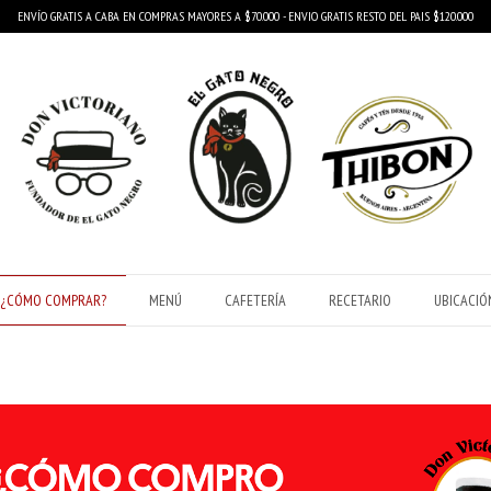
ENVÍO GRATIS A CABA EN COMPRAS MAYORES A $70.000 - ENVIO GRATIS RESTO DEL PAIS $120.000
¿CÓMO COMPRAR?
MENÚ
CAFETERÍA
RECETARIO
UBICACIÓ