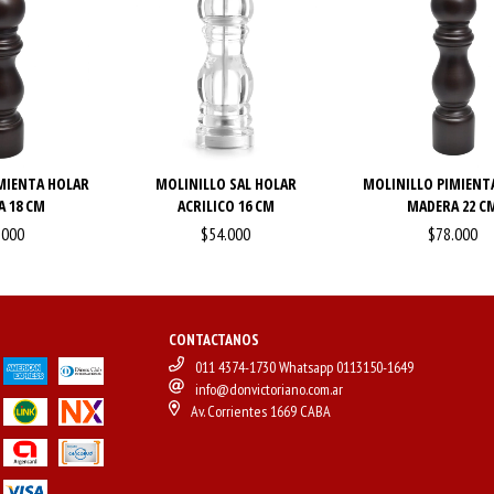
MIENTA HOLAR
MOLINILLO SAL HOLAR
MOLINILLO PIMIENT
 18 CM
ACRILICO 16 CM
MADERA 22 C
.000
$54.000
$78.000
CONTACTANOS
011 4374-1730 Whatsapp 0113150-1649
info@donvictoriano.com.ar
Av. Corrientes 1669 CABA