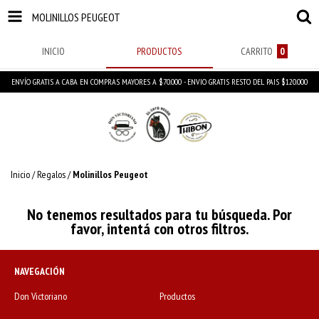
MOLINILLOS PEUGEOT
INICIO
PRODUCTOS
CARRITO
0
ENVÍO GRATIS A CABA EN COMPRAS MAYORES A $70.000 - ENVIO GRATIS RESTO DEL PAIS $120.000
Inicio
/
Regalos
/
Molinillos Peugeot
No tenemos resultados para tu búsqueda. Por
favor, intentá con otros filtros.
NAVEGACIÓN
Don Victoriano
Productos